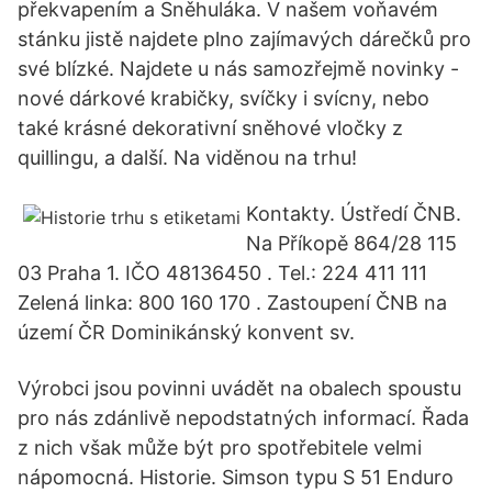
překvapením a Sněhuláka. V našem voňavém
stánku jistě najdete plno zajímavých dárečků pro
své blízké. Najdete u nás samozřejmě novinky -
nové dárkové krabičky, svíčky i svícny, nebo
také krásné dekorativní sněhové vločky z
quillingu, a další. Na viděnou na trhu!
Kontakty. Ústředí ČNB.
Na Příkopě 864/28 115
03 Praha 1. IČO 48136450 . Tel.: 224 411 111
Zelená linka: 800 160 170 . Zastoupení ČNB na
území ČR Dominikánský konvent sv.
Výrobci jsou povinni uvádět na obalech spoustu
pro nás zdánlivě nepodstatných informací. Řada
z nich však může být pro spotřebitele velmi
nápomocná. Historie. Simson typu S 51 Enduro