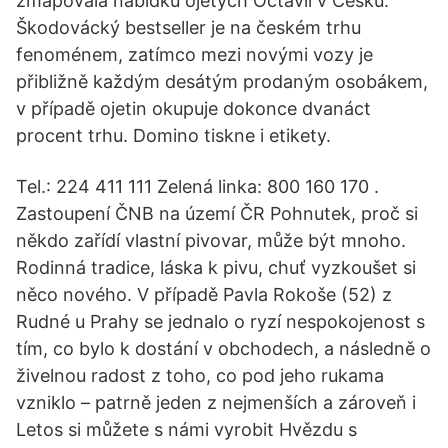
zmapovala nabídku ojetých Octavií v Česku.
Škodovácký bestseller je na českém trhu
fenoménem, zatímco mezi novými vozy je
přibližně každým desátým prodaným osobákem,
v případě ojetin okupuje dokonce dvanáct
procent trhu. Domino tiskne i etikety.
Tel.: 224 411 111 Zelená linka: 800 160 170 .
Zastoupení ČNB na území ČR Pohnutek, proč si
někdo zařídí vlastní pivovar, může být mnoho.
Rodinná tradice, láska k pivu, chuť vyzkoušet si
něco nového. V případě Pavla Rokoše (52) z
Rudné u Prahy se jednalo o ryzí nespokojenost s
tím, co bylo k dostání v obchodech, a následně o
živelnou radost z toho, co pod jeho rukama
vzniklo – patrně jeden z nejmenších a zároveň i
Letos si můžete s námi vyrobit Hvězdu s