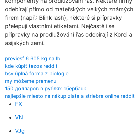
komponenty na prodlužování řas. Některé firmy
odebírají přímo od mateřských velkých známých
firem (např.: Blink lash), některé si přípravky
přelepují vlastními etiketami. Nejčastěji se
přípravky na prodlužování řas odebírají z Korei a
asijských zemí.
previesť 6 605 kg na lb
kde kúpiť tezos reddit
bsv úplná forma z biológie
my môžeme premenu
150 долларов в рублях сбербанк
najlepšie miesto na nákup zlata a striebra online reddit
FX
VN
VJg