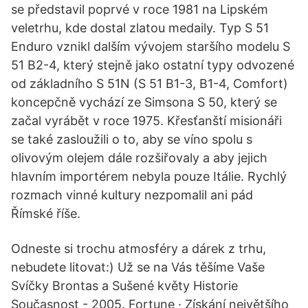
se představil poprvé v roce 1981 na Lipském
veletrhu, kde dostal zlatou medaily. Typ S 51
Enduro vznikl dalším vývojem staršího modelu S
51 B2-4, který stejně jako ostatní typy odvozené
od základního S 51N (S 51 B1-3, B1-4, Comfort)
koncepčně vychází ze Simsona S 50, který se
začal vyrábět v roce 1975. Křesťanští misionáři
se také zasloužili o to, aby se víno spolu s
olivovým olejem dále rozšiřovaly a aby jejich
hlavním importérem nebyla pouze Itálie. Rychlý
rozmach vinné kultury nezpomalil ani pád
Římské říše.
Odneste si trochu atmosféry a dárek z trhu,
nebudete litovat:) Už se na Vás těšíme Vaše
Svíčky Brontas a Sušené květy Historie
Současnost - 2005. Fortune · Získání největšího