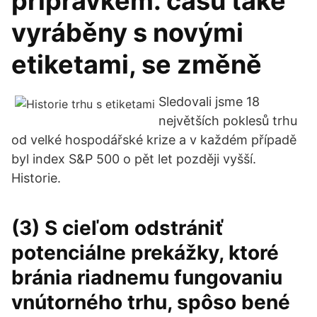
přípravkem. času také
vyráběny s novými
etiketami, se změně
Sledovali jsme 18
největších poklesů trhu
od velké hospodářské krize a v každém případě
byl index S&P 500 o pět let později vyšší.
Historie.
(3) S cieľom odstrániť
potenciálne prekážky, ktoré
bránia riadnemu fungovaniu
vnútorného trhu, spôso­ bené