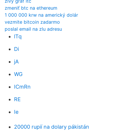
živý graf ltc
zmeniť btc na ethereum
1 000 000 krw na americký dolár
vezmite bitcoin zadarmo
poslal email na zlu adresu
lTq
Di
jA
WG
ICmRn
RE
Ie
20000 rupií na dolary pákistán