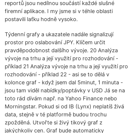
reportů jsou nedílnou součástí každé slušné
firemní aplikace. I my jsme si v téhle oblasti
postavili laťku hodně vysoko.
Týdenní grafy a ukazatele nadále signalizují
prostor pro oslabování JPY. Klíčem určit
pravděpodobnost dalšího vývoje. 20 Analýza
vývoje na trhu a její využití pro rozhodování -
příklad 21 Analýza vývoje na trhu a její využití pro
rozhodování - příklad 22 - asi se to dělá v
kolonce graf - když jsem dal 5minut, 1 minuta -
jsou tam viděl nabídky/poptávky v USD Já se na
toto rád dívám např. na Yahoo Finance nebo
Morningstar. Pokud si od IB (Lynx) neplatíš živá
data, stejně v té platformě budou trochu
zpožděná. Utvořte si živý tikový graf z
jakýchkoliv cen. Graf bude automaticky