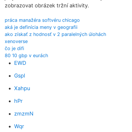
zobrazovat obrázek tržní aktivity.
práca manažéra softvéru chicago
aká je definícia meny v geografii
ako získať z hodnosť v 2 paralelných úlohách
xenoverse
čo je difi
80 10 gbp v eurách
EWD
Gspl
Xahpu
hPr
zmzmN
Wqr