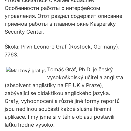
чтобы связаться с Rafael Kudachev
Особенности работы с интерфейсом
управления. Этот раздел содержит описание
приемов работы в главном окне Kaspersky
Security Center.
Škola: Prvn Leonore Graf (Rostock, Germany).
7763.
Tomáš Gráf, Ph.D. je český
vysokoškolský učitel a anglista
(absolvent anglistiky na FF UK v Praze),
zabývající se didaktikou anglického jazyka.
Grafy, vyhodnocení a různé jiné formy reportů
jsou nedílnou součástí každé slušné firemní
aplikace. I my jsme si v téhle oblasti postavili
laťku hodně vysoko.