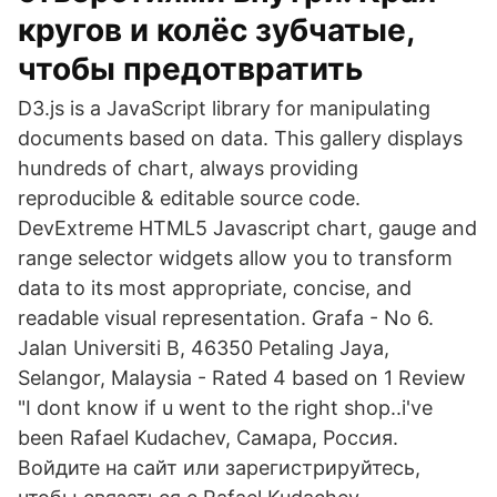
кругов и колёс зубчатые,
чтобы предотвратить
D3.js is a JavaScript library for manipulating
documents based on data. This gallery displays
hundreds of chart, always providing
reproducible & editable source code.
DevExtreme HTML5 Javascript chart, gauge and
range selector widgets allow you to transform
data to its most appropriate, concise, and
readable visual representation. Grafa - No 6.
Jalan Universiti B, 46350 Petaling Jaya,
Selangor, Malaysia - Rated 4 based on 1 Review
"I dont know if u went to the right shop..i've
been Rafael Kudachev, Самара, Россия.
Войдите на сайт или зарегистрируйтесь,