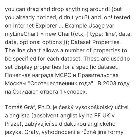
you can drag and drop anything around! (but
you already noticed, didn't you?) and..oh! tested
on Internet Explorer … Example Usage var
myLineChart = new Chart(ctx, { type: 'line', data:
data, options: options }); Dataset Properties.
The line chart allows a number of properties to
be specified for each dataset. These are used to
set display properties for a specific dataset.
Почетная награда МСРС и Правительства
Москвы "Соотечественник года" В 2003 году
на Ожидают ответа 1 человек.
Tomáš Gráf, Ph.D. je český vysokoškolský učitel
a anglista (absolvent anglistiky na FF UK v
Praze), zabývající se didaktikou anglického
jazyka. Grafy, vyhodnocení a různé jiné formy