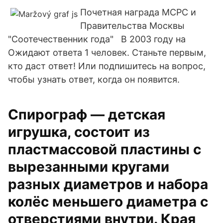
Почетная награда МСРС и
Правительства Москвы
"Соотечественник года" В 2003 году на
Ожидают ответа 1 человек. Станьте первым,
кто даст ответ! Или подпишитесь на вопрос,
чтобы узнать ответ, когда он появится.
Спирограф — детская
игрушка, состоит из
пластмассовой пластины с
вырезанными кругами
разных диаметров и набора
колёс меньшего диаметра с
отверстиями внутри. Края