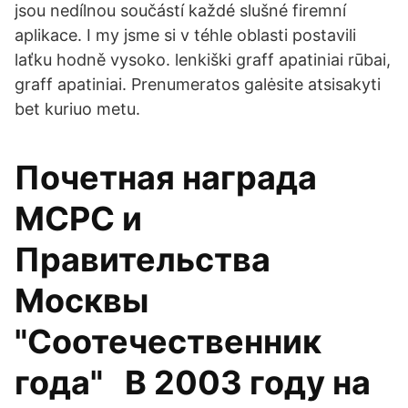
jsou nedílnou součástí každé slušné firemní
aplikace. I my jsme si v téhle oblasti postavili
laťku hodně vysoko. lenkiški graff apatiniai rūbai,
graff apatiniai. Prenumeratos galėsite atsisakyti
bet kuriuo metu.
Почетная награда
МСРС и
Правительства
Москвы
"Соотечественник
года" В 2003 году на