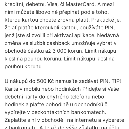
kreditní, debetní, Visa, či MasterCard. A mezi
nimi můžete libovolně přepínat podle toho,
kterou kartou chcete zrovna platit. Praktické je,
že ať platíte kteroukoli kartou, používáte PIN,
jenž jste si zvolili při aktivaci aplikace. Nedávná
změna ve službě cashback umožňuje vybrat v
obchodě částku až 3 000 korun. Limit nákupu
klesl na pouhou korunu. Limit nákupu klesl na
pouhou korunu.
U nákupů do 500 Kč nemusíte zadávat PIN. TIP!
Karta v mobilu nebo hodinkách Přidejte si Vaše
debetní karty do chytrého telefonu nebo
hodinek a plaťte pohodlně u obchodníků či
vybírejte v bezkontaktních bankomatech.
Zaplatíte s ní v obchodě i na internetu a vyberete
z bankomatu. A to až do výše zůstatku na účtu