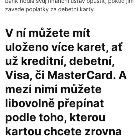
bank hodlá svůj finanční ústav opustit, pokud jim
zavede poplatky za debetní karty.
V ní můžete mít
uloženo více karet, ať
už kreditní, debetní,
Visa, či MasterCard. A
mezi nimi můžete
libovolně přepínat
podle toho, kterou
kartou chcete zrovna