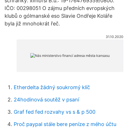
schránky: ximbfsi B.ú.: 19-1764769359/0800.
IČO: 00298051 O zájmu předních evropských
klubů o gólmanské eso Slavie Ondřeje Koláře
byla již mnohokrát řeč.
31.10.2020
Etherdelta žádný soukromý klíč
24hodinová soutěž v psaní
Graf fed fed rozvahy vs s & p 500
Proč paypal stále bere peníze z mého účtu