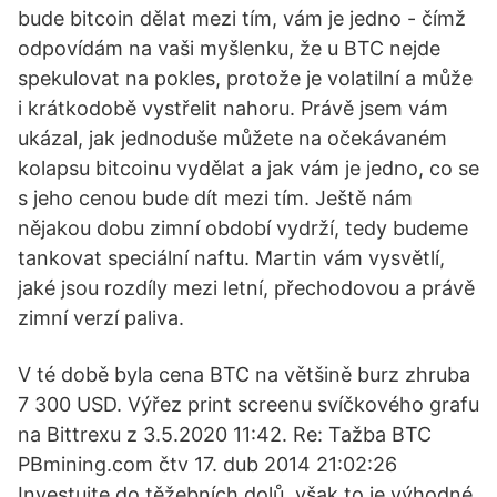
bude bitcoin dělat mezi tím, vám je jedno - čímž
odpovídám na vaši myšlenku, že u BTC nejde
spekulovat na pokles, protože je volatilní a může
i krátkodobě vystřelit nahoru. Právě jsem vám
ukázal, jak jednoduše můžete na očekávaném
kolapsu bitcoinu vydělat a jak vám je jedno, co se
s jeho cenou bude dít mezi tím. Ještě nám
nějakou dobu zimní období vydrží, tedy budeme
tankovat speciální naftu. Martin vám vysvětlí,
jaké jsou rozdíly mezi letní, přechodovou a právě
zimní verzí paliva.
V té době byla cena BTC na většině burz zhruba
7 300 USD. Výřez print screenu svíčkového grafu
na Bittrexu z 3.5.2020 11:42. Re: Tažba BTC
PBmining.com čtv 17. dub 2014 21:02:26
Investujte do těžebních dolů, však to je výhodné,