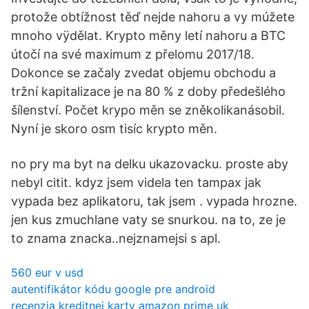
protože obtížnost těď nejde nahoru a vy múžete
mnoho vÿdělat. Krypto měny letí nahoru a BTC
útočí na své maximum z přelomu 2017/18.
Dokonce se začaly zvedat objemu obchodu a
tržní kapitalizace je na 80 % z doby předešlého
šílenství. Počet krypo měn se zněkolikanásobil.
Nyní je skoro osm tisíc krypto měn.
no pry ma byt na delku ukazovacku. proste aby
nebyl citit. kdyz jsem videla ten tampax jak
vypada bez aplikatoru, tak jsem . vypada hrozne.
jen kus zmuchlane vaty se snurkou. na to, ze je
to znama znacka..nejznamejsi s apl.
560 eur v usd
autentifikátor kódu google pre android
recenzia kreditnej karty amazon prime uk