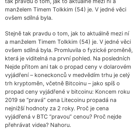
tak pravdu o tom, jak to aktuálně mezi ní a
manželem Timem Tolkkim (54) je. V jedné věci
ovšem sdílná byla.
Stejně tak pravdu o tom, jak to aktuálně mezi ní
a manželem Timem Tolkkim (54) je. V jedné věci
ovšem sdílná byla. Promluvila o fyzické proměně,
která je viditelná na první pohled. Na posledních
Nejde přitom ani tak o propad ceny v dolarovém
vyjádření – koneckonců v medvědím trhu je celý
trh kryptoměn, včetně Bitcoinu – jako spíš o
propad ceny vyjádřené v bitcoinu: Koncem roku
2019 se “pravá” cena Litecoinu propadá na
nejnižší hodnoty za 2 roky. Proč je cena
vyjádřená v BTC “pravou” cenou? Proč nejde
přehrávat videa? Nahoru.