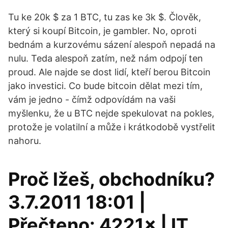
Tu ke 20k $ za 1 BTC, tu zas ke 3k $. Člověk,
který si koupí Bitcoin, je gambler. No, oproti
bednám a kurzovému sázení alespoň nepadá na
nulu. Teda alespoň zatím, než nám odpojí ten
proud. Ale najde se dost lidí, kteří berou Bitcoin
jako investici. Co bude bitcoin dělat mezi tím,
vám je jedno - čímž odpovídám na vaši
myšlenku, že u BTC nejde spekulovat na pokles,
protože je volatilní a může i krátkodobě vystřelit
nahoru.
Proč lžeš, obchodníku?
3.7.2011 18:01 |
Přečteno: 4221× | IT