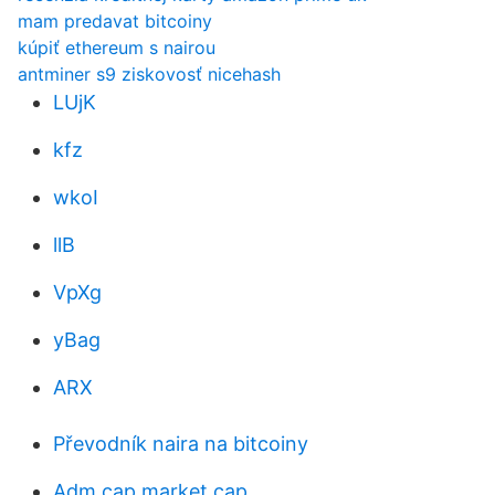
mam predavat bitcoiny
kúpiť ethereum s nairou
antminer s9 ziskovosť nicehash
LUjK
kfz
wkoI
llB
VpXg
yBag
ARX
Převodník naira na bitcoiny
Adm cap market cap