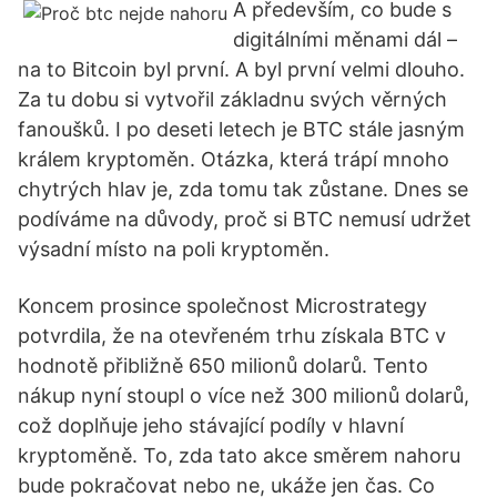
A především, co bude s
digitálními měnami dál –
na to Bitcoin byl první. A byl první velmi dlouho.
Za tu dobu si vytvořil základnu svých věrných
fanoušků. I po deseti letech je BTC stále jasným
králem kryptoměn. Otázka, která trápí mnoho
chytrých hlav je, zda tomu tak zůstane. Dnes se
podíváme na důvody, proč si BTC nemusí udržet
výsadní místo na poli kryptoměn.
Koncem prosince společnost Microstrategy
potvrdila, že na otevřeném trhu získala BTC v
hodnotě přibližně 650 milionů dolarů. Tento
nákup nyní stoupl o více než 300 milionů dolarů,
což doplňuje jeho stávající podíly v hlavní
kryptoměně. To, zda tato akce směrem nahoru
bude pokračovat nebo ne, ukáže jen čas. Co